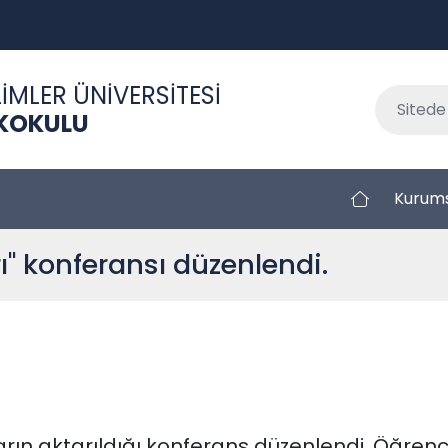
İMLER ÜNİVERSİTESİ
KOKULU
Kurum
ı" konferansı düzenlendi.
rın aktarıldığı konferans düzenlendi. Öğrenci